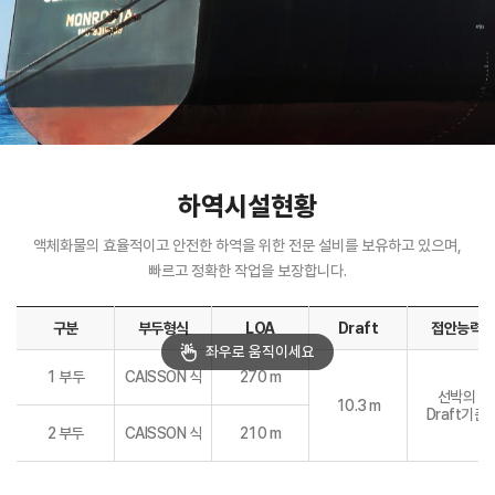
하역시설현황
액체화물의 효율적이고 안전한 하역을 위한 전문 설비를 보유하고 있으며,
빠르고 정확한 작업을 보장합니다.
구분
부두형식
LOA
Draft
접안능력
1 부두
CAISSON 식
270 m
선박의
10.3 m
Draft기준
2 부두
CAISSON 식
210 m